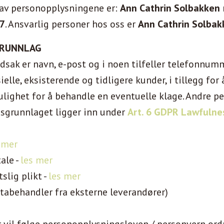
av personopplysningene er:
Ann Cathrin Solbakken
7
. Ansvarlig personer hos oss er
Ann Cathrin Solbak
GRUNNLAG
dsak er navn, e-post og i noen tilfeller telefonnum
le, eksisterende og tidligere kunder, i tillegg for
lighet for å behandle en eventuelle klage. Andre p
grunnlaget ligger inn under
Art. 6 GDPR Lawfulnes
 mer
ale -
les mer
slig plikt -
les mer
atabehandler fra eksterne leverandører)