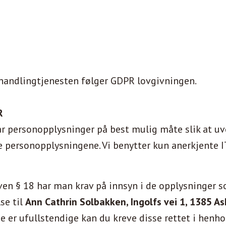
behandlingtjenesten følger GDPR lovgivningen.
R
etar personopplysninger på best mulig måte slik at 
ke personopplysningene. Vi benytter kun anerkjente 
en § 18 har man krav på innsyn i de opplysninger so
se til
Ann Cathrin Solbakken, Ingolfs vei 1, 1385 As
 de er ufullstendige kan du kreve disse rettet i henh