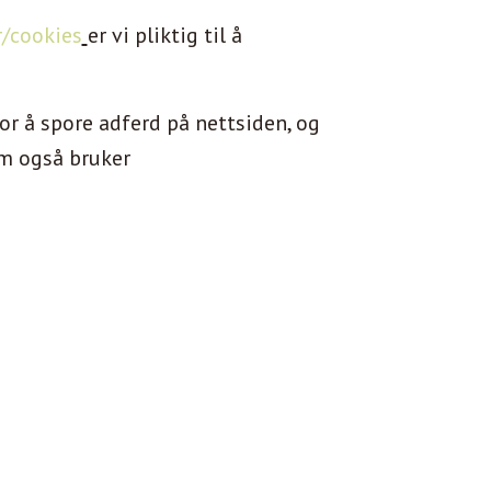
r/cookies
er vi pliktig til å
or å spore adferd på nettsiden, og
om også bruker