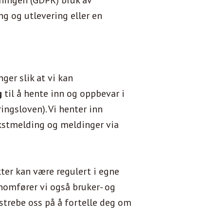
ningen (GDPR) bruk av
g og utlevering eller en
ger slik at vi kan
g
til å hente inn og oppbevar i
ingsloven). Vi henter inn
ekstmelding og meldinger via
kter kan være regulert i egne
nnomfører vi også bruker- og
estrebe oss på å fortelle deg om