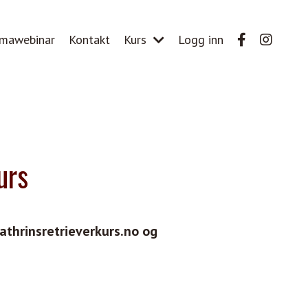
mawebinar
Kontakt
Kurs
Logg inn
urs
athrinsretrieverkurs.no og