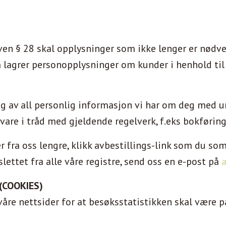
en § 28 skal opplysninger som ikke lenger er nødven
n
lagrer personopplysninger om kunder i henhold til
ng av all personlig informasjon vi har om deg med u
evare i tråd med gjeldende regelverk, f.eks bokførin
fra oss lengre, klikk avbestillings-link som du som 
slettet fra alle våre registre, send oss en e-post på
a
(COOKIES)
åre nettsider for at besøksstatistikken skal være på