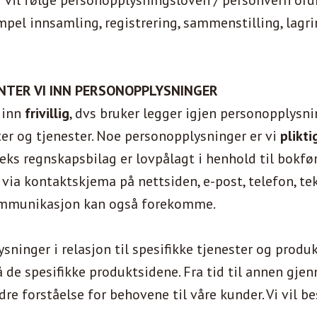
 vil følge personopplysningsloven / personvern ord
el innsamling, registrering, sammenstilling, lagrin
TER VI INN PERSONOPPLYSNINGER
 inn
frivillig
, dvs bruker legger igjen personopplysnin
er og tjenester. Noe personopplysninger er vi
plikti
.eks regnskapsbilag er lovpålagt i henhold til bokfør
 via kontaktskjema på nettsiden, e-post, telefon, t
kommunikasjon kan også forekomme.
ninger i relasjon til spesifikke tjenester og produ
å de spesifikke produktsidene. Fra tid til annen gje
re forståelse for behovene til våre kunder. Vi vil b