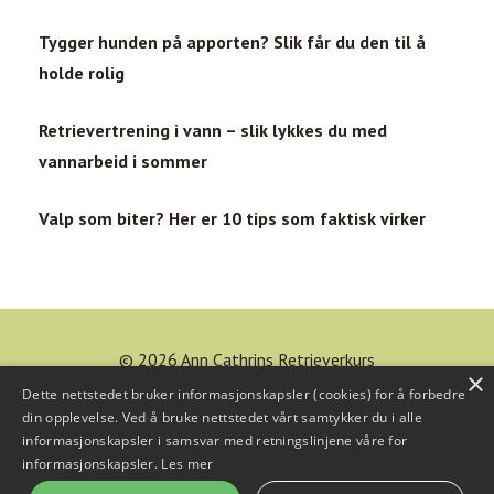
Tygger hunden på apporten? Slik får du den til å
holde rolig
Retrievertrening i vann – slik lykkes du med
vannarbeid i sommer
Valp som biter? Her er 10 tips som faktisk virker
© 2026 Ann Cathrins Retrieverkurs
×
Dette nettstedet bruker informasjonskapsler (cookies) for å forbedre
Powered by Kajabi
din opplevelse. Ved å bruke nettstedet vårt samtykker du i alle
informasjonskapsler i samsvar med retningslinjene våre for
Personvernerklæring
informasjonskapsler.
Les mer