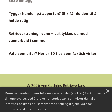
Siste innlegg
Tygger hunden på apporten? Slik får du den til å
holde rolig
Retrievertrening i vann – slik lykkes du med
vannarbeid i sommer
Valp som biter? Her er 10 tips som faktisk virker
© 2026 Ann Cathrins Retrieverkurs
×
Dette nettstedet bruker informasjonskapsler (cookies) for å forbedre
Powered by Kajabi
din opplevelse. Ved å bruke nettstedet vårt samtykker du i alle
informasjonskapsler i samsvar med retningslinjene våre for
Personvernerklæring
informasjonskapsler.
Les mer